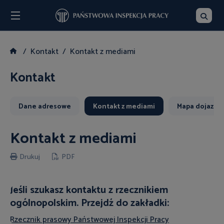
Menu
Szukaj
Kontakt
Kontakt z mediami
Kontakt
Dane adresowe
Kontakt z mediami
Mapa dojazdu
Kontakt z mediami
Drukuj
PDF
Jeśli szukasz kontaktu z rzecznikiem
ogólnopolskim. Przejdź do zakładki:
Rzecznik prasowy Państwowej Inspekcji Pracy