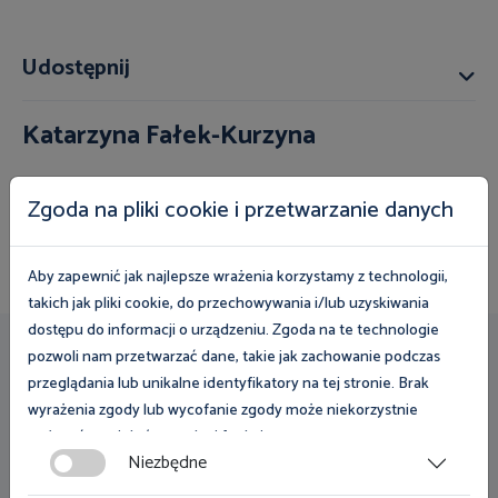
Udostępnij
Katarzyna Fałek-Kurzyna
(81) 537 11 32
Zgoda na pliki cookie i przetwarzanie danych
rzecznik.prasowy@lublin.pip.gov.pl
Aby zapewnić jak najlepsze wrażenia korzystamy z technologii,
takich jak pliki cookie, do przechowywania i/lub uzyskiwania
dostępu do informacji o urządzeniu. Zgoda na te technologie
pozwoli nam przetwarzać dane, takie jak zachowanie podczas
Przydatne linki
przeglądania lub unikalne identyfikatory na tej stronie. Brak
wyrażenia zgody lub wycofanie zgody może niekorzystnie
Zamówienia publiczne
wpłynąć na niektóre cechy i funkcje.
Niezbędne
Klauzula informacyjna
Zgoda na pliki cookies jest dobrowolna i można ją wycofać lub