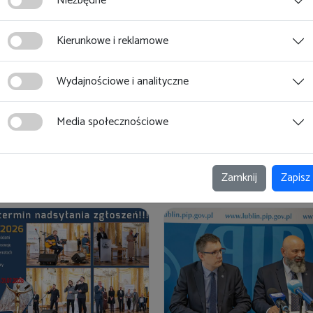
Zobacz magazyn Inspektor Pracy
Niezbędne
Kierunkowe i reklamowe
Zobacz
Wydajnościowe i analityczne
Media społecznościowe
Zamknij
Zapisz