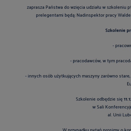
zaprasza Państwa do wzięcia udziału w szkoleniu pt
prelegentami będą: Nadinspektor pracy Waldem
Szkolenie p
- pracow
- pracodawców, w tym pracod
- innych osób użytkujących maszyny zarówno stare, 
Eu
Szkolenie odbędzie się
11.
w Sali Konferency
al. Unii Lub
W przypadku pytań prosimy o kont