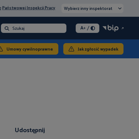
nę
Państwowej Inspekcji Pracy
Wybierz inny inspektorat
/
A
+
- opłata
Szukaj
ontakt
Umowy cywilnoprawne
Jak zgłosić wypadek
Udostępnij