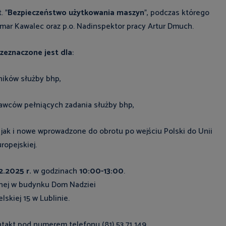
. "
Bezpieczeństwo użytkowania maszyn
", podczas którego
ar Kawalec oraz p.o. Nadinspektor pracy Artur Dmuch.
rzeznaczone jest dla
:
ników służby bhp,
awców pełniących zadania służby bhp,
jak i nowe wprowadzone do obrotu po wejściu Polski do Unii
ropejskiej.
12.2025 r.
w godzinach
10:00-13:00
.
jnej w budynku Dom Nadziei
elskiej 15 w Lublinie.
akt pod numerem telefonu (81) 53 71 149.