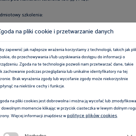
dmiotowy szkolenia:
rmacji z zakresu użytkowania maszyn wynikających z wymagań
goda na pliki cookie i przetwarzanie danych
podarki z dnia 30 października 2002 r. w sprawie minimalnych
 zakresie użytkowania maszyn przez pracowników podczas pracy
by zapewnić jak najlepsze wrażenia korzystamy z technologii, takich jak pli
h z zakupem i użytkowaniem maszyn nowych wprowadzonych d
ookie, do przechowywania i/lub uzyskiwania dostępu do informacji o
wejściu Polski do Unii Europejskiej.
rządzeniu. Zgoda na te technologie pozwoli nam przetwarzać dane, takie
wy z dnia 30 sierpnia 2002 r. o systemie oceny zgodności.
ak zachowanie podczas przeglądania lub unikalne identyfikatory na tej
tronie. Brak wyrażenia zgody lub wycofanie zgody może niekorzystnie
dłowości i uchybień związanych z eksploatacją maszyn, a także
płynąć na niektóre cechy i funkcje.
kowaniem, wynikających z doświadczeń kontrolnych inspektorów
pracy.
goda na pliki cookies jest dobrowolna i można ją wycofać lub zmodyfikow
ny z udziałem prelegentów.
 dowolnym momencie klikając w przycisk ciasteczka w lewym dolnym rog
polityce plików cookies
trony. Więcej informacji znajdziesz w
.