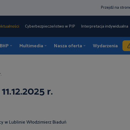
Przejdź na stro
Aktualności
Cyberbezpieczeństwo w PIP
Interpretacja indywidualna 
 BHP
Multimedia
Nasza oferta
Wydarzenia
K
.
1.12.2025 r.
y w Lublinie Włodzimierz Biaduń