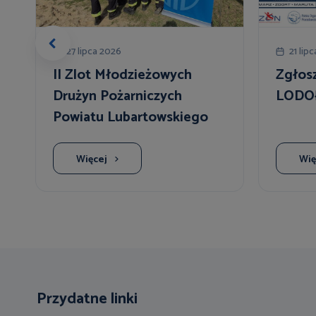
27 lipca 2026
21 lip
II Zlot Młodzieżowych
Zgłos
Drużyn Pożarniczych
LODO
Powiatu Lubartowskiego
Więcej
Wię
Przydatne linki