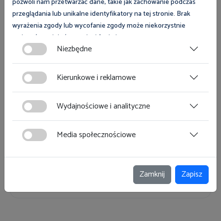
pozwoli nam przetwarzać dane, takie jak zachowanie podczas
przeglądania lub unikalne identyfikatory na tej stronie. Brak
wyrażenia zgody lub wycofanie zgody może niekorzystnie
Więcej
wpłynąć na niektóre cechy i funkcje.
Niezbędne
Zgoda na pliki cookies jest dobrowolna i można ją wycofać lub
zmodyfikować w dowolnym momencie klikając w przycisk
Kierunkowe i reklamowe
Inne
ciasteczka w lewym dolnym rogu strony. Więcej informacji
polityce plików cookies
znajdziesz w
.
Wydajnościowe i analityczne
8 sierpnia 2026
Bulwary nad Czarną Hańczą
Porady prawne w Suwałkach 08.08.2026 r. -
Media społecznościowe
Dni Suwałk
Zamknij
Zapisz
Więcej