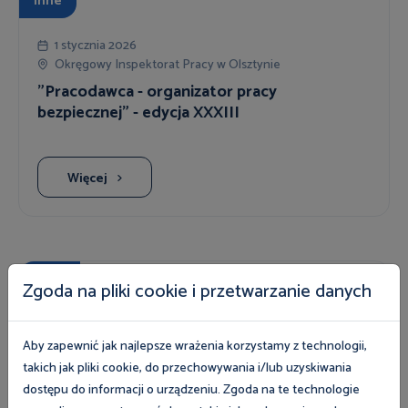
Inne
1 stycznia 2026
Okręgowy Inspektorat Pracy w Olsztynie
"Pracodawca - organizator pracy
bezpiecznej" - edycja XXXIII
Więcej
Targi
Zgoda na pliki cookie i przetwarzanie danych
6 sierpnia 2026
Gdańsk, Skwer Heweliusza ul. Korzenna/ ul. Rajska
Aby zapewnić jak najlepsze wrażenia korzystamy z technologii,
Stoisko OIP Gdańsk podczas Jarmarku
takich jak pliki cookie, do przechowywania i/lub uzyskiwania
Dominikańskiego
dostępu do informacji o urządzeniu. Zgoda na te technologie